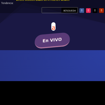
Nuevo Ranking HitBol de la semana #hitbol
Tendencia:
En VIVO