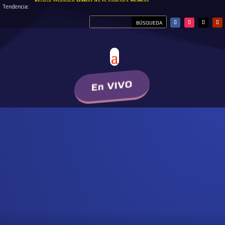
Nuevo Ranking HitBol de la semana #hitbol
Tendencia:
En VIVO