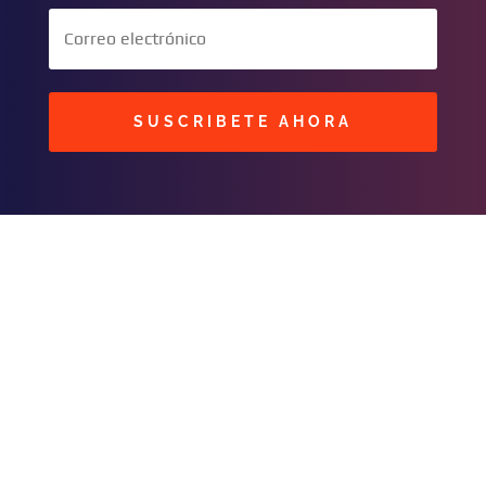
SUSCRIBETE AHORA
BUSCAR
CONTACTOS
C/ Masavi N° 25 Zona B.
Urbari
Santa Cruz, Bolivia