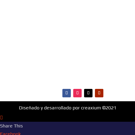
Escúchanos Online, vota por tus canciones
favoritas e infórmate de todo lo que ocurre en
materia de música, entretenimiento, cultura y más.
¡Fm Hit 99.1 es la radio que va con vos!
MENÚ
·Portada
·Noticias
·Ranking Top40
·Ranking HitBol
·Contactos
Diseñado y desarrollado por creaxium ©2021
Share This
Facebook