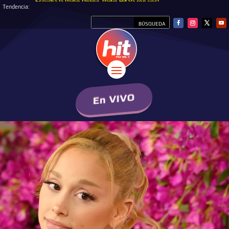
Nuevo Ranking HitBol de la semana #hitbol
Tendencia:
En VIVO