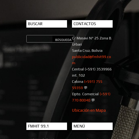
BUSCAR
CONTACTOS
C/ Masavi N° 25 Zona B.
Urbari
Santa Cruz, Bolivia
publicidad@fmhit99.co
m
Central (+591) 3539966
int. 102
Cabina
(+591) 755
59359
💬
Dpto. Comercial
(+591)
770 80040
💬
Ubicación en Mapa
FMHIT 99.1
MENÚ