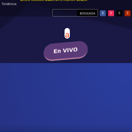
Nuevo Ranking HitBol de la semana #hitbol
Tendencia:
En VIVO