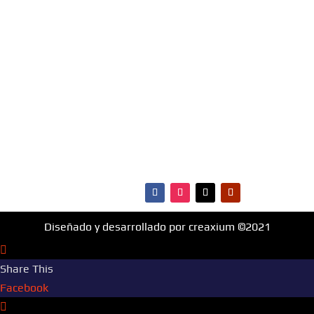
materia de música, entretenimiento, cultura y más.
¡Fm Hit 99.1 es la radio que va con vos!
MENÚ
·Portada
·Noticias
·Ranking Top40
·Ranking HitBol
·Contactos
Diseñado y desarrollado por creaxium ©2021
Share This
Facebook