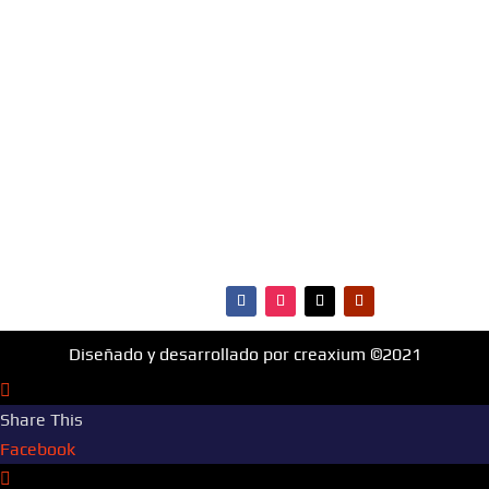
materia de música, entretenimiento, cultura y más.
¡Fm Hit 99.1 es la radio que va con vos!
MENÚ
·Portada
·Noticias
·Ranking Top40
·Ranking HitBol
·Contactos
Diseñado y desarrollado por creaxium ©2021
Share This
Facebook