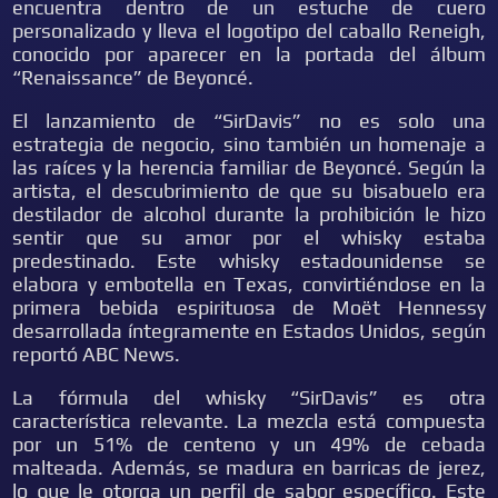
encuentra dentro de un estuche de cuero
personalizado y lleva el logotipo del caballo Reneigh,
conocido por aparecer en la portada del álbum
“Renaissance” de Beyoncé.
El lanzamiento de “SirDavis” no es solo una
estrategia de negocio, sino también un homenaje a
las raíces y la herencia familiar de Beyoncé. Según la
artista, el descubrimiento de que su bisabuelo era
destilador de alcohol durante la prohibición le hizo
sentir que su amor por el whisky estaba
predestinado. Este whisky estadounidense se
elabora y embotella en Texas, convirtiéndose en la
primera bebida espirituosa de Moët Hennessy
desarrollada íntegramente en Estados Unidos, según
reportó ABC News.
La fórmula del whisky “SirDavis” es otra
característica relevante. La mezcla está compuesta
por un 51% de centeno y un 49% de cebada
malteada. Además, se madura en barricas de jerez,
lo que le otorga un perfil de sabor específico. Este