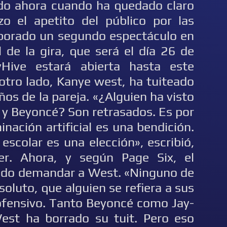
sido ahora cuando ha quedado claro
zo el apetito del público por las
rporado un segundo espectáculo en
l de la gira, que será el día 26 de
yHive estará abierta hasta este
otro lado, Kanye west, ha tuiteado
ños de la pareja. «¿Alguien ha visto
Z y Beyoncé? Son retrasados. Es por
nación artificial es una bendición.
escolar es una elección», escribió,
er. Ahora, y según Page Six, el
ndo demandar a West. «Ninguno de
soluto, que alguien se refiera a sus
 ofensivo. Tanto Beyoncé como Jay-
est ha borrado su tuit. Pero eso