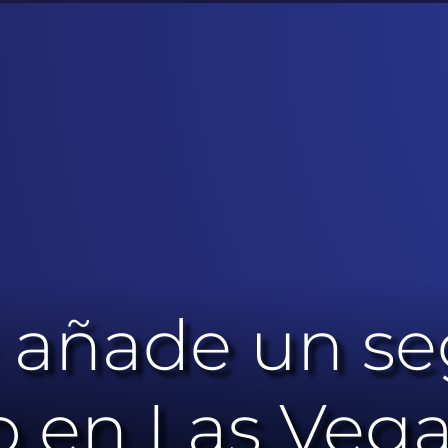
 añade un s
o en Las Vega