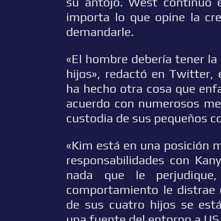
su antojo. West continuó 
importa lo que opine la cr
demandarle.
«El hombre debería tener la
hijos», redactó en Twitter,
ha hecho otra cosa que enf
acuerdo con numerosos medi
custodia de sus pequeños c
«Kim está en una posición mu
responsabilidades con Kany
nada que le perjudique
comportamiento le distrae 
de sus cuatro hijos se est
una fuente del entorno a US