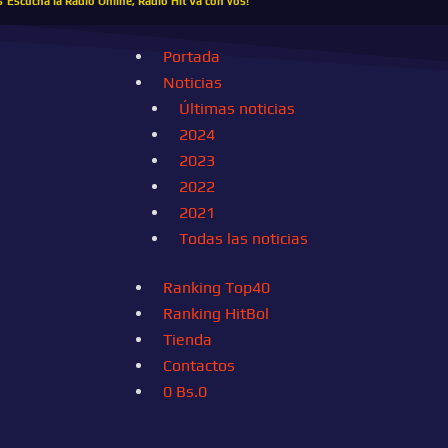
s
Escucha la Radio Online, Radio Hit Va con vos!
Portada
Noticias
Últimas noticias
2024
2023
2022
2021
Todas las noticias
Ranking Top40
Ranking HitBol
Tienda
Contactos
0
Bs.
0