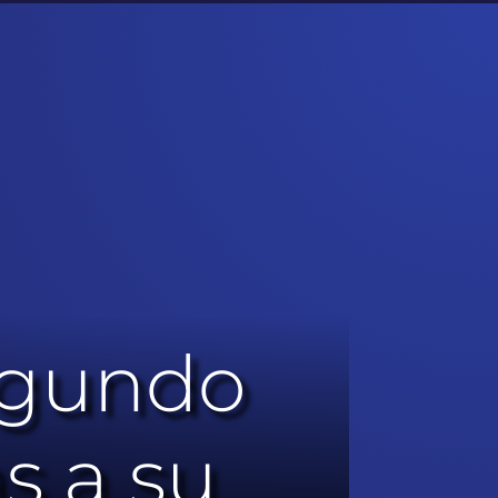
egundo
s a su