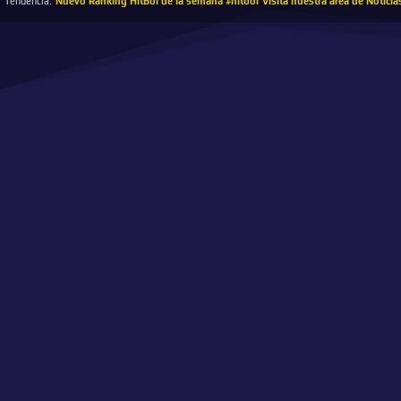
Tendencia:
Nuevo Ranking HitBol de la semana #hitbol
Visita nuestra área de Noticia