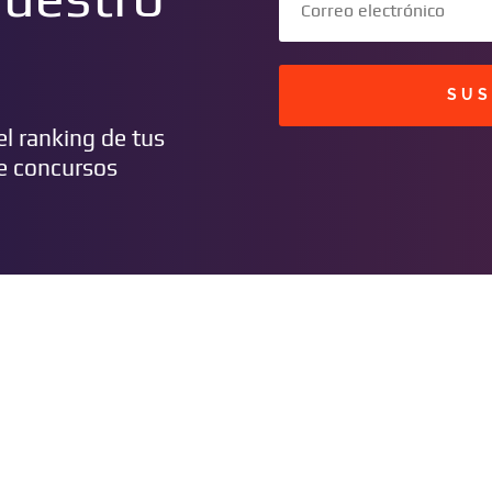
SUS
l ranking de tus
de concursos
CONTACTOS
FMHIT 99.1
Entérate de los éxitos del
C/ Masavi N° 25 Zona B. Urbari
momento, somos la radio Top 40
Santa Cruz, Bolivia
de Santa Cruz De la Sierra, Bolivia.
publicidad@fmhit99.com
Escúchanos Online, vota por tus
Central (+591) 3539966 int. 102
canciones favoritas e infórmate
Cabina
(+591) 755 59359
💬