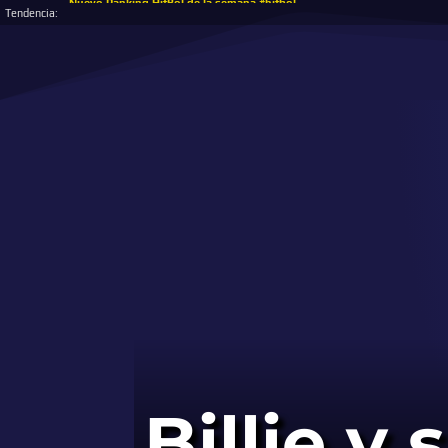
Nuevo Ranking HitBol de la semana #hitbol
Tendencia:
Billie y