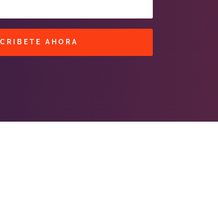
CRIBETE AHORA
MENÚ
·Portada
·Noticias
·Ranking Top40
·Ranking HitBol
·Contactos