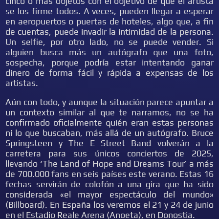
cinco o más objetos con el objetivo de que el artista
se los firme todos. A veces, pueden llegar a esperar
en aeropuertos o puertas de hoteles, algo que, a fin
de cuentas, puede invadir la intimidad de la persona.
Un selfie, por otro lado, no se puede vender. Si
alguien busca más un autógrafo que una foto,
sospecha, porque podría estar intentando ganar
dinero de forma fácil y rápida a expensas de los
artistas.
Aún con todo, y aunque la situación parece apuntar a
un contexto similar al que te narramos, no se ha
confirmado oficialmente quién eran estas personas
ni lo que buscaban, más allá de un autógrafo. Bruce
Springsteen y The E Street Band volverán a la
carretera para sus únicos conciertos de 2025,
llevando ‘The Land of Hope and Dreams Tour’ a más
de 700.000 fans en seis países este verano. Estas 16
fechas servirán de colofón a una gira que ha sido
considerada «el mayor espectáculo del mundo»
(Billboard). En España los veremos el 21 y 24 de junio
en el Estadio Reale Arena (Anoeta), en Donostia.