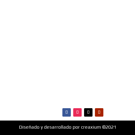
Entérate de los éxitos del momento, somos la radio
Top 40 de Santa Cruz De la Sierra, Bolivia.
Escúchanos Online, vota por tus canciones
favoritas e infórmate de todo lo que ocurre en
materia de música, entretenimiento, cultura y más.
¡Fm Hit 99.1 es la radio que va con vos!
MENÚ
·Portada
·Noticias
·Ranking Top40
·Ranking HitBol
·Contactos
Diseñado y desarrollado por creaxium ©2021