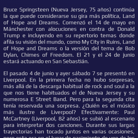
Bruce Springsteen (Nueva Jersey, 75 años) continúa
la que puede considerarse su gira más política, Land
of Hope and Dreams. Comenzó el 14 de mayo en
Mánchester con alocuciones en contra de Donald
Trump e incluyendo en su repertorio temas donde
afila su visión del mundo, como My City in Ruins, Land
of Hope and Dreams o la versión del tema de Bob
Dylan, Chimes of Freedom. El 21 y el 24 de junio
estará actuando en San Sebastián.
El pasado 4 de junio y ayer sábado 7 se presentó en
Liverpool. En la primera fecha no hubo sorpresas,
más allá de la descarga habitual de rock and soul a la
que nos tiene habituados el de Nueva Jersey y su
numerosa E Street Band. Pero para la segunda cita
tenía reservada una sorpresa. ¿Quién es el músico
más ilustre de Liverpool? Efectivamente: Paul
McCartney (Liverpool, 82 años) se subió al escenario
para interpretar dos canciones. Durante sus largas
trayectorias han tocado juntos en varias ocasiones,
pero esta era en el lugar de nacimiento de uno de los