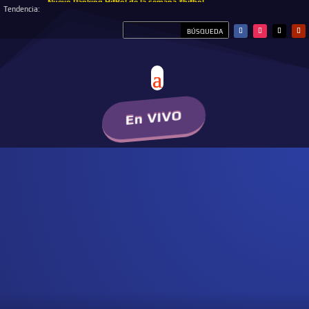
Nuevo Ranking HitBol de la semana #hitbol
Tendencia:
En VIVO