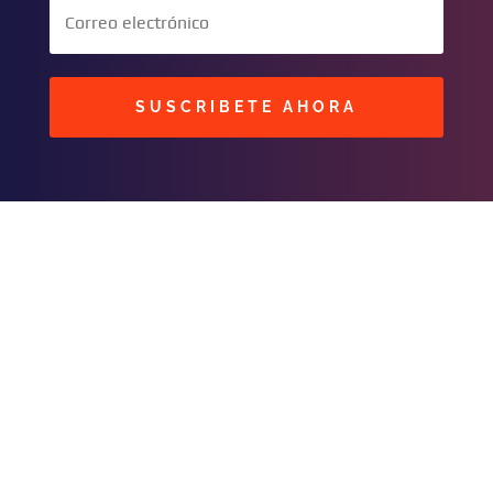
SUSCRIBETE AHORA
BUSCAR
CONTACTOS
C/ Masavi N° 25 Zona B.
Urbari
Santa Cruz, Bolivia
publicidad@fmhit99.co