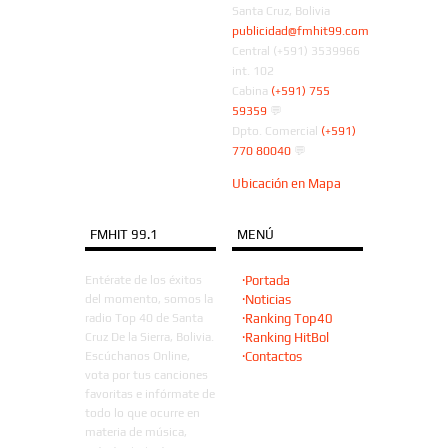
Santa Cruz, Bolivia
publicidad@fmhit99.com
Central (+591) 3539966
int. 102
Cabina
(+591) 755
59359
💬
Dpto. Comercial
(+591)
770 80040
💬
Ubicación en Mapa
FMHIT 99.1
MENÚ
Entérate de los éxitos
·Portada
del momento, somos la
·Noticias
radio Top 40 de Santa
·Ranking Top40
Cruz De la Sierra, Bolivia.
·Ranking HitBol
Escúchanos Online,
·Contactos
vota por tus canciones
favoritas e infórmate de
todo lo que ocurre en
materia de música,