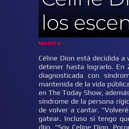
los esce
MUSICA 
Céline Dion está decidida a 
detener hasta lograrlo. En
diagnosticada con síndro
mantenida de la vida públic
en The Today Show, además 
síndrome de la persona rígi
de volver a cantar. “Volveré
gatear. Incluso si tengo q
dijo. “Soy Celine Dion. Po