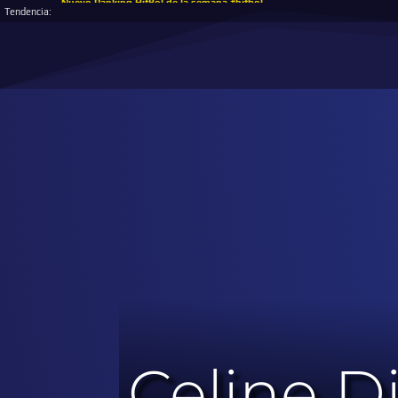
Nuevo Ranking HitBol de la semana #hitbol
Tendencia:
Celine D