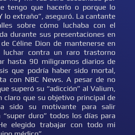
ue tengo que hacerlo o porque lo
Y lo extraño”, aseguró. La cantante
alles sobre cómo luchaba con el
ida durante sus presentaciones en
 de Céline Dion de mantenerse en
 luchar contra un raro trastorno
mar hasta 90 miligramos diarios de
is que podría haber sido mortal,
ista con NBC News. A pesar de no
ue superó su “adicción” al Valium,
n claro que su objetivo principal de
ha sido su motivante para salir
a “super duro” todos los días para
“He elegido trabajar con todo mi
uipo médico”.