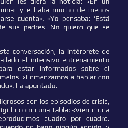
quien les diera la noticia: «En un
minar y echaba mucho de menos
darse cuenta». «Yo pensaba: ‘Está
de sus padres. No quiero que se
ta conversación, la intérprete de
allado el intensivo entrenamiento
para estar informados sobre el
emelos. «Comenzamos a hablar con
ndo», ha apuntado.
grosos son los episodios de crisis,
rígido como una tabla: «Vieron una
 reproducimos cuadro por cuadro.
cuando no hago ningún sonido, y