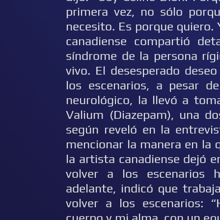
primera vez, no sólo porq
necesito. Es porque quiero. 
canadiense compartió det
síndrome de la persona ríg
vivo. El desesperado deseo
los escenarios, a pesar de
neurológico, la llevó a to
Valium (Diazepam), una dos
según reveló en la entrev
mencionar la manera en la q
la artista canadiense dejó e
volver a los escenarios 
adelante, indicó que trabaj
volver a los escenarios: 
cuerpo y mi alma, con un eq