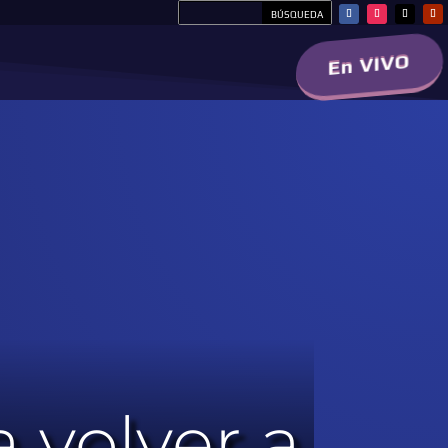
En VIVO
 volver a