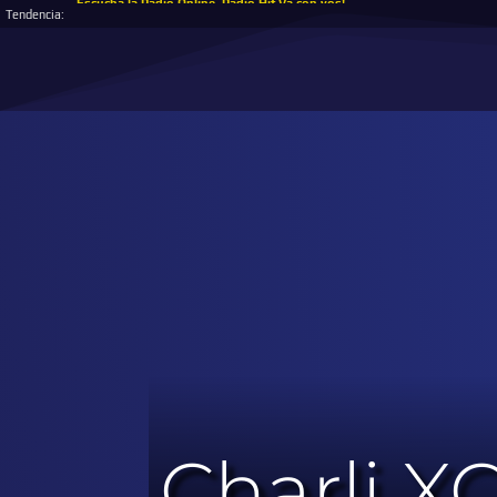
Escucha la Radio Online, Radio Hit Va con vos!
Tendencia:
Charli X