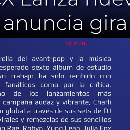
 anuncia gir
10 JUN.
trella del avant-pop y la música
 esperado sexto álbum de estudio
vo trabajo ha sido recibido con
 fanáticos como por la crítica,
no de los lanzamientos más
 campaña audaz y vibrante, Charli
n global a través de sus sets de DJ
rales y remezclas de sus sencillos
on Rae, Robyn, Yung Lean, Julia Fox