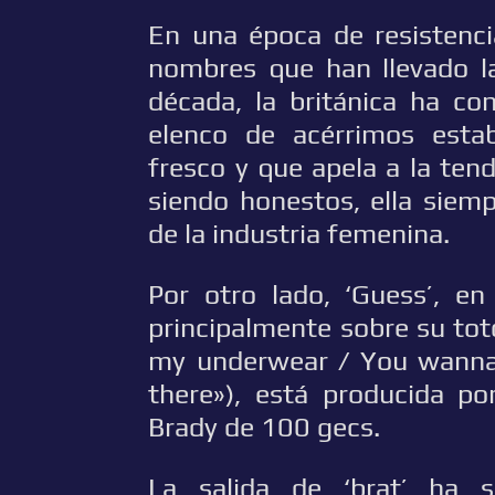
En una época de resistenc
nombres que han llevado la
década, la británica ha co
elenco de acérrimos estab
fresco y que apela a la ten
siendo honestos, ella siem
de la industria femenina.
Por otro lado, ‘Guess’, en
principalmente sobre su to
my underwear / You wanna
there»), está producida po
Brady de 100 gecs.
La salida de ‘brat’ ha s