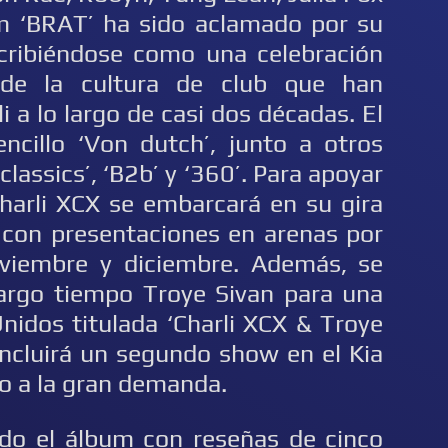
m ‘BRAT’ ha sido aclamado por su
scribiéndose como una celebración
 de la cultura de club que han
i a lo largo de casi dos décadas. El
encillo ‘Von dutch’, junto a otros
lassics’, ‘B2b’ y ‘360’. Para apoyar
Charli XCX se embarcará en su gira
 con presentaciones en arenas por
viembre y diciembre. Además, se
largo tiempo Troye Sivan para una
nidos titulada ‘Charli XCX & Troye
incluirá un segundo show en el Kia
o a la gran demanda.
do el álbum con reseñas de cinco