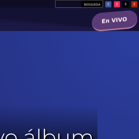
En VIVO
evo álbum