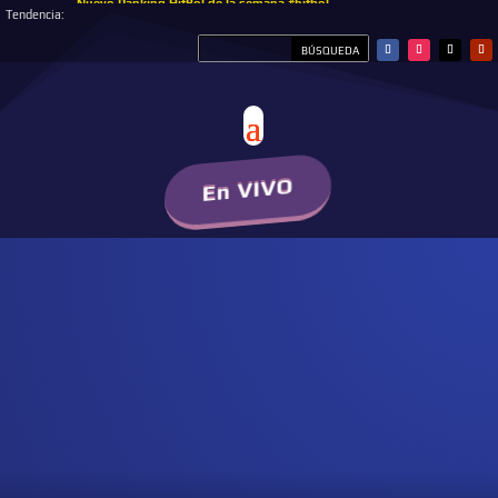
Nuevo Ranking HitBol de la semana #hitbol
Tendencia:
En VIVO