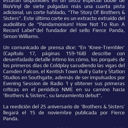
estarán disponibles en un disco especial doble de
BioVinyl de siete pulgadas más una cuarta pista
adicional, un corte hablado, “The Story Of Brothers &
Sisters”. Este último corte es un extracto extraído del
audiolibro de “Pandamonium! How Not To Run A
Record Label”del fundador del sello Fierce Panda,
Simon Williams.
Un comunicado de prensa dice: “En ‘Knee-Trembler’
(Capítulo 17, páginas 159-168) describe con
desenfadado detalle íntimo los cómo, los porqués de
los primeros días de Coldplay sacudiendo las vigas del
Camden Falcon, el Kentish Town Bull y Gate y Station
Studios en Southgate, además de ser impulsados por
Evening Session de Radio 1 y obtener sus primeras
críticas en el periódico NME en su camino hacia
‘Brothers & Sisters’, su lanzamiento debut”.
La reedición del 25 aniversario de ‘Brothers & Sisters’
llegará el 15 de noviembre publicada por Fierce
Panda.