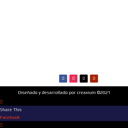
materia de música, entretenimiento, cultura y más.
¡Fm Hit 99.1 es la radio que va con vos!
MENÚ
·Portada
·Noticias
·Ranking Top40
·Ranking HitBol
·Contactos
Diseñado y desarrollado por creaxium ©2021
Share This
Facebook