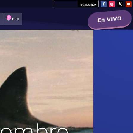
En VIVO
0
BS.
0
S
 nombre