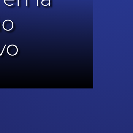
ño
vo