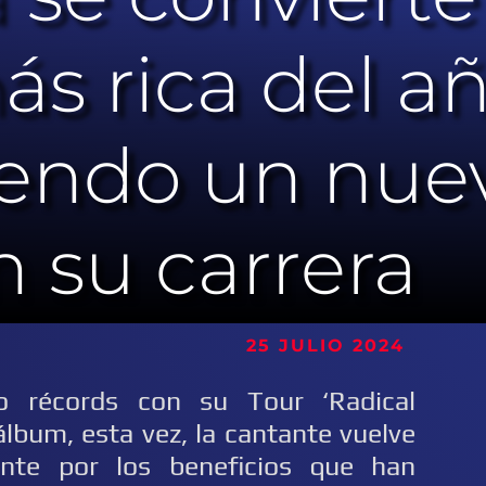
ás rica del a
iendo un nue
n su carrera
 JULIO 2024
o récords con su Tour ‘Radical
álbum, esta vez, la cantante vuelve
ente por los beneficios que han