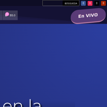
En VIVO
0
BS.
0
S
 en la