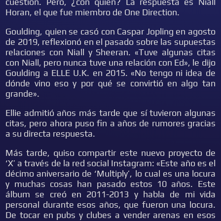
cuestión. Pero, ¿con quién? La respuesta es Niall
Horan, el que fue miembro de One Direction.
Goulding, quien se casó con Caspar Jopling en agosto
de 2019, reflexionó en el pasado sobre las supuestas
relaciones con Niall y Sheeran. «Tuve algunas citas
con Niall, pero nunca tuve una relación con Ed», le dijo
Goulding a ELLE U.K. en 2015. «No tengo ni idea de
dónde vino eso y por qué se convirtió en algo tan
grande».
Ellie admitió años más tarde que sí tuvieron algunas
citas, pero ahora puso fin a años de rumores gracias
a su directa respuesta.
Más tarde, quiso compartir este nuevo proyecto de
‘X’ a través de la red social Instagram: «Este año es el
décimo aniversario de ‘Multiply’, lo cual es una locura
y muchas cosas han pasado estos 10 años. Este
álbum se creó en 2011-2013 y habla de mi vida
personal durante esos años, que fueron una locura.
De tocar en pubs y clubes a vender arenas en esos