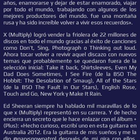
años, enamorarse y dejar de estar enamorado, viajar
por todo el mundo, trabajando con algunos de los
mejores productores del mundo. fue una montaña
rusa y ha sido increíble volver a vivir esos recuerdos».
X (Multiply) logró vender la friolera de 22 millones de
discos en todo el mundo gracias al éxito de canciones
como Don’t, Sing, Photograph o Thinking out loud.
Ahora tocar volver a revivir aquel discazo con nuevos
temas que probablemente se quedaron fuera de la
selección inicial: Take it back, Shirtsleeves, Even My
Dad Does Sometimes, I See Fire (de la BSO The
Hobbit: The Desolation of Smaug), All of the Stars
(de la BSO The Fault in Our Stars), English Rose,
Touch and Go, New York y Make It Rain.
Ed Sheeran siempre ha hablado mil maravillas de lo
que x (Multiply) representó en su carrera. Y de hecho
encierra un secreto que le hace enlazar con el álbum +
(Plus): «Hecho curioso, escribí uno en esta guitarra en
Australia 2012. Era la guitarra de mis sueños y me la
dio @garysnowpatrol después de mi gira con ellos.