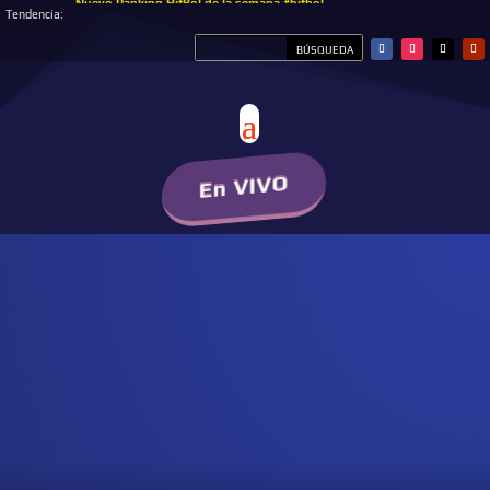
Nuevo Ranking HitBol de la semana #hitbol
Tendencia:
En VIVO