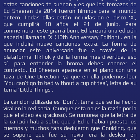
estas canciones te suenan y es que los temazos de
Ed Sheeran de 2014 fueron himnos para el mundo
entero. Todas ellas están incluidas en el disco ‘X’,
que cumplirá 10 años el 21 de junio. Para
conmemorar este gran álbum, Ed lanzará una edición
especial llamada ‘X (10th Anniversary Edition)’, en la
que incluirá nueve canciones extra. La forma de
anunciar este aniversario fue a través de la
plataforma TikTok y de la forma más divertida, eso
sí, para entender la broma debes conocer el
contexto. Ed Sheeran aparece en el plano con una
taza de One Direction, ya que en ella podemos leer
‘You can’t go to bed without a cup of tea’, letra de su
tema ‘Little Things’.
La canción utilizada es ‘Don’t’, tema que se ha hecho
viral en la red social (aunque esta no es la razón por la
que el vídeo es gracioso). Se rumorea que la letra de
la canción habla sobre que a Ed le habían puesto los
cuernos y muchos fans dedujeron que Goulding, que
se supone que fue su novia, era la desleal en