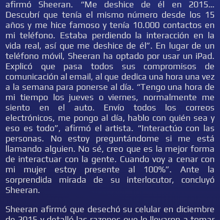
afirmó Sheeran. “Me deshice de él en 2015…
Descubrí que tenía el mismo número desde los 15
años y me hice famoso y tenía 10.000 contactos en
mi teléfono. Estaba perdiendo la interacción en la
vida real, así que me deshice de él”. En lugar de un
teléfono móvil, Sheeran ha optado por usar un iPad.
Explicó que pasa todos sus compromisos de
comunicación al email, al que dedica una hora una vez
a la semana para ponerse al día. “Tengo una hora de
mi tiempo los jueves o viernes, normalmente me
siento en el auto. Envío todos los correos
electrónicos, me pongo al día, hablo con quién sea y
eso es todo”, afirmó el artista. “Interactúo con las
personas. No estoy preguntándome si me está
llamando alguien. No sé, creo que es la mejor forma
de interactuar con la gente. Cuando voy a cenar con
mi mujer estoy presente al 100%”. Ante la
sorprendida mirada de su interlocutor, concluyó
Sheeran.
Sheeran afirmó que desechó su celular en diciembre
de 2015 y detalló las razones que lo llevaron a tomar