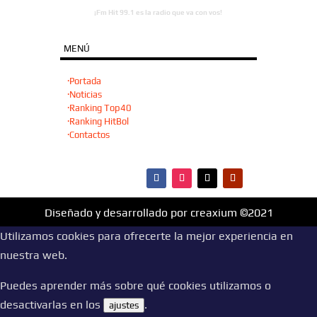
¡Fm Hit 99.1 es la radio que va con vos!
MENÚ
·Portada
·Noticias
·Ranking Top40
·Ranking HitBol
·Contactos
Diseñado y desarrollado por creaxium ©2021
Utilizamos cookies para ofrecerte la mejor experiencia en
nuestra web.
Puedes aprender más sobre qué cookies utilizamos o
desactivarlas en los
.
ajustes