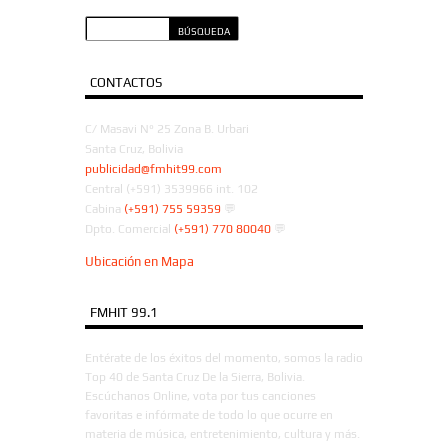
CONTACTOS
C/ Masavi N° 25 Zona B. Urbari
Santa Cruz, Bolivia
publicidad@fmhit99.com
Central (+591) 3539966 int. 102
Cabina
(+591) 755 59359
💬
Dpto. Comercial
(+591) 770 80040
💬
Ubicación en Mapa
FMHIT 99.1
Entérate de los éxitos del momento, somos la radio
Top 40 de Santa Cruz De la Sierra, Bolivia.
Escúchanos Online, vota por tus canciones
favoritas e infórmate de todo lo que ocurre en
materia de música, entretenimiento, cultura y más.