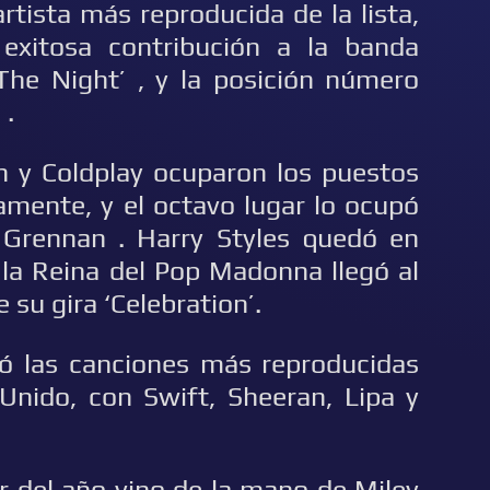
tista más reproducida de la lista,
exitosa contribución a la banda
The Night’ , y la posición número
 .
hn y Coldplay ocuparon los puestos
vamente, y el octavo lugar lo ocupó
 Grennan . Harry Styles quedó en
 la Reina del Pop Madonna llegó al
 su gira ‘Celebration’.
ó las canciones más reproducidas
nido, con Swift, Sheeran, Lipa y
ar del año vino de la mano de Miley