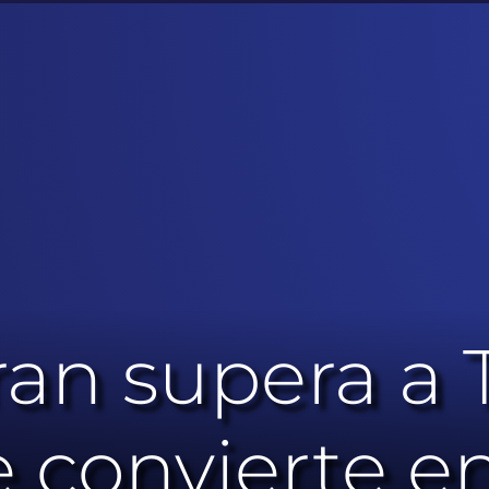
an supera a T
e convierte en