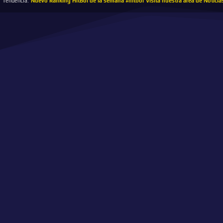
Tendencia:
Nuevo Ranking HitBol de la semana #hitbol
Visita nuestra área de Noticia