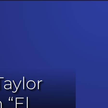
aylor
 “El