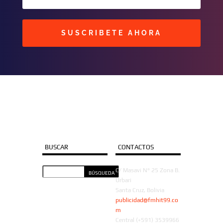
SUSCRIBETE AHORA
BUSCAR
CONTACTOS
C/ Masavi N° 25 Zona B.
Urbari
Santa Cruz, Bolivia
publicidad@fmhit99.co
m
Central (+591) 3539966