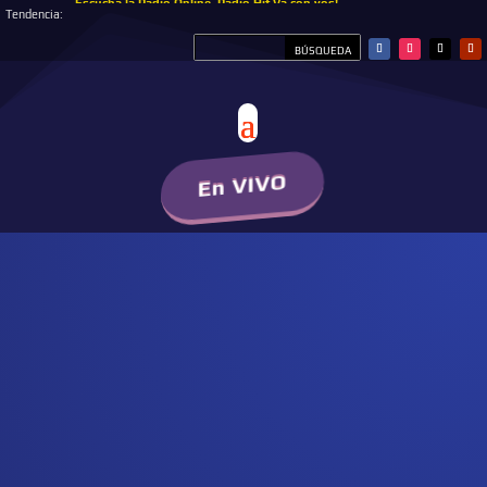
Escucha la Radio Online, Radio Hit Va con vos!
Tendencia:
En VIVO