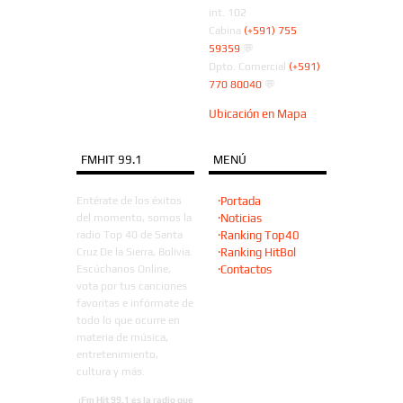
int. 102
Cabina
(+591) 755
59359
💬
Dpto. Comercial
(+591)
770 80040
💬
Ubicación en Mapa
FMHIT 99.1
MENÚ
Entérate de los éxitos
·Portada
del momento, somos la
·Noticias
radio Top 40 de Santa
·Ranking Top40
Cruz De la Sierra, Bolivia.
·Ranking HitBol
Escúchanos Online,
·Contactos
vota por tus canciones
favoritas e infórmate de
todo lo que ocurre en
materia de música,
entretenimiento,
cultura y más.
¡Fm Hit 99.1 es la radio que