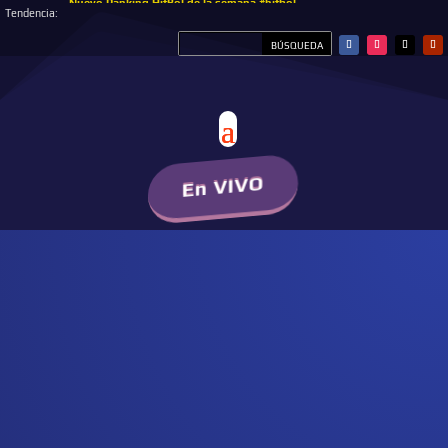
Nuevo Ranking HitBol de la semana #hitbol
Tendencia:
En VIVO