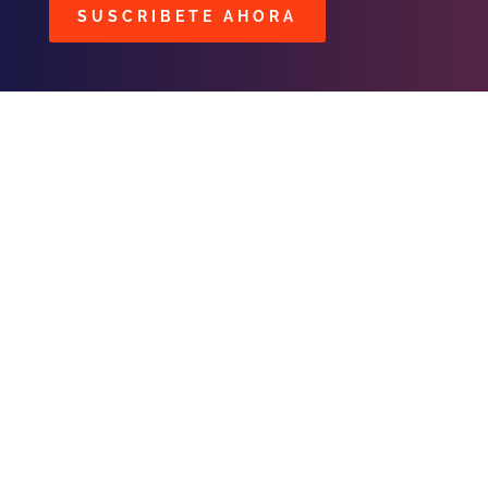
SUSCRIBETE AHORA
BUSCAR
CONTACTOS
C/ Masavi N° 25 Zona B. Urbari
Santa Cruz, Bolivia
publicidad@fmhit99.com