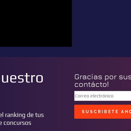
nuestro
Gracias por su
contácto!
SUSCRIBETE AH
l ranking de tus
de concursos