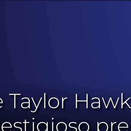
de Taylor Hawk
restigioso pr