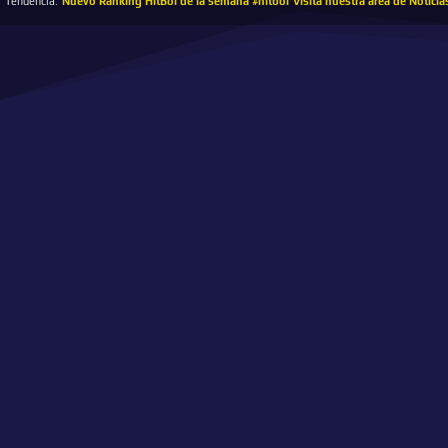
Tendencia:
Nuevo Ranking HitBol de la semana #hitbol
Visita nuestra área de Noticia