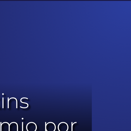
ins
emio por