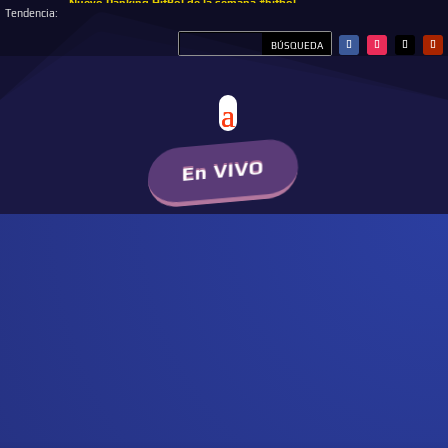
Nuevo Ranking HitBol de la semana #hitbol
Tendencia:
En VIVO