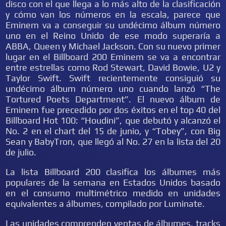
disco con el que llega a lo más alto de la clasificación
y cómo van los números en la escala, parece que
Eminem va a conseguir su undécimo álbum número
uno en el Reino Unido de ese modo superaría a
ABBA, Queen y Michael Jackson. Con su nuevo primer
lugar en el Billboard 200 Eminem se va a encontrar
entre estrellas como Rod Stewart, David Bowie, U2 y
Taylor Swift. Swift recientemente consiguió su
undécimo álbum número uno cuando lanzó “The
Tortured Poets Department”. El nuevo álbum de
Eminem fue precedido por dos éxitos en el top 40 del
Billboard Hot 100: “Houdini”, que debutó y alcanzó el
No. 2 en el chart del 15 de junio, y “Tobey”, con Big
Sean y BabyTron, que llegó al No. 27 en la lista del 20
de julio.
La lista Billboard 200 clasifica los álbumes más
populares de la semana en Estados Unidos basado
en el consumo multimétrico medido en unidades
equivalentes a álbumes, compilado por Luminate.
Las unidades comprenden ventas de álbumes, tracks