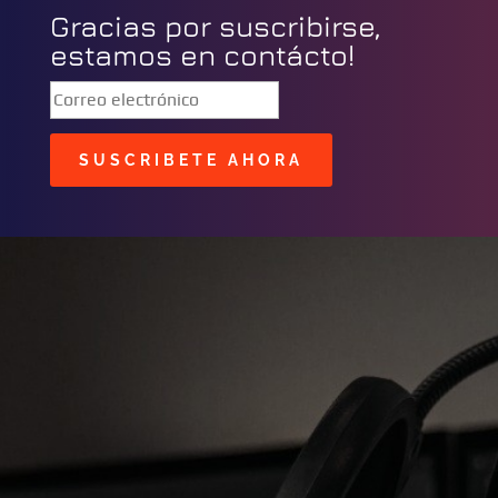
Gracias por suscribirse,
estamos en contácto!
SUSCRIBETE AHORA
BUSCAR
CONTACTOS
C/ Masavi N° 25 Zona B.
Urbari
Santa Cruz, Bolivia