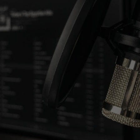
publicidad@fmhit99.com
Central (+591) 3539966
int. 102
Cabina
(+591) 755
59359
💬
Dpto. Comercial
(+591)
770 80040
💬
Ubicación en Mapa
FMHIT 99.1
MENÚ
Entérate de los éxitos
·Portada
del momento, somos la
·Noticias
radio Top 40 de Santa
·Ranking Top40
Cruz De la Sierra, Bolivia.
·Ranking HitBol
Escúchanos Online,
·Contactos
vota por tus canciones
favoritas e infórmate de
todo lo que ocurre en
materia de música,
entretenimiento,