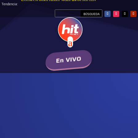
Escucha la Radio Online, Radio Hit Va con vos!
Tendencia:
En VIVO