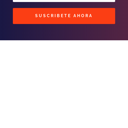
SUSCRIBETE AHORA
BUSCAR
CONTACTOS
C/ Masavi N° 25 Zona B. Urbari