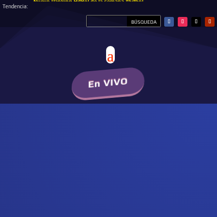
Nuevo Ranking HitBol de la semana #hitbol
Tendencia:
En VIVO