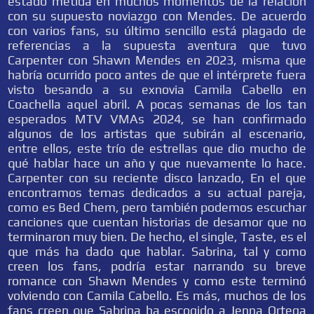
estado metida en muchos momentos de la relación
con su supuesto noviazgo con Mendes. De acuerdo
con varios fans, su último sencillo está plagado de
referencias a la supuesta aventura que tuvo
Carpenter con Shawn Mendes en 2023, misma que
habría ocurrido poco antes de que el intérprete fuera
visto besando a su exnovia Camila Cabello en
Coachella aquel abril. A pocas semanas de los tan
esperados MTV VMAs 2024, se han confirmado
algunos de los artistas que subirán al escenario,
entre ellos, este trío de estrellas que dio mucho de
qué hablar hace un año y que nuevamente lo hace.
Carpenter con su reciente disco lanzado, En el que
encontramos temas dedicados a su actual pareja,
como es Bed Chem, pero también podemos escuchar
canciones que cuentan historias de desamor que no
terminaron muy bien. De hecho, el single, Taste, es el
que más ha dado que hablar. Sabrina, tal y como
creen los fans, podría estar narrando su breve
romance con Shawn Mendes y como este terminó
volviendo con Camila Cabello. Es más, muchos de los
fans creen que Sabrina ha escogido a Jenna Ortega