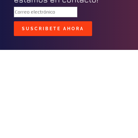
SUSCRIBETE AHORA
BUSCAR
CONTACTOS
C/ Masavi N° 25 Zona B.
Urbari
Santa Cruz, Bolivia
publicidad@fmhit99.com
Central (+591) 3539966