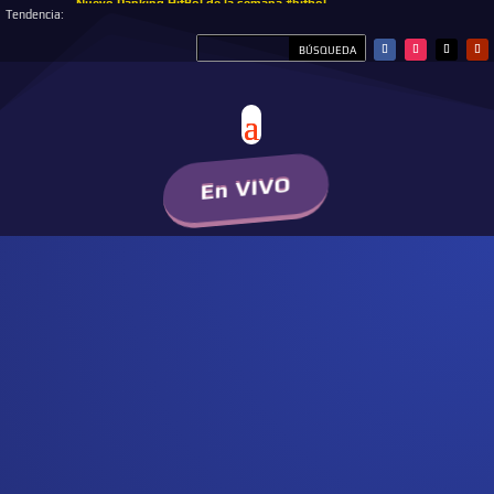
Nuevo Ranking HitBol de la semana #hitbol
Tendencia:
En VIVO