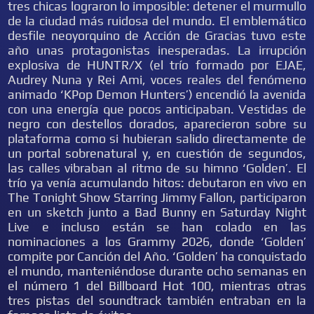
tres chicas lograron lo imposible: detener el murmullo
de la ciudad más ruidosa del mundo. El emblemático
desfile neoyorquino de Acción de Gracias tuvo este
año unas protagonistas inesperadas. La irrupción
explosiva de HUNTR/X (el trío formado por EJAE,
Audrey Nuna y Rei Ami, voces reales del fenómeno
animado ‘KPop Demon Hunters’) encendió la avenida
con una energía que pocos anticipaban. Vestidas de
negro con destellos dorados, aparecieron sobre su
plataforma como si hubieran salido directamente de
un portal sobrenatural y, en cuestión de segundos,
las calles vibraban al ritmo de su himno ‘Golden’. El
trío ya venía acumulando hitos: debutaron en vivo en
The Tonight Show Starring Jimmy Fallon, participaron
en un sketch junto a Bad Bunny en Saturday Night
Live e incluso están se han colado en las
nominaciones a los Grammy 2026, donde ‘Golden’
compite por Canción del Año. ‘Golden’ ha conquistado
el mundo, manteniéndose durante ocho semanas en
el número 1 del Billboard Hot 100, mientras otras
tres pistas del soundtrack también entraban en la