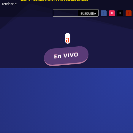
Nuevo Ranking HitBol de la semana #hitbol
Tendencia:
En VIVO