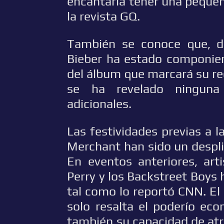
encantaría tener una pequeña
la revista GQ.
También se conoce que, du
Bieber ha estado componie
del álbum que marcará su re
se ha revelado ninguna
adicionales.
Las festividades previas a
Merchant han sido un despli
En eventos anteriores, art
Perry y los Backstreet Boys 
tal como lo reportó CNN. El
solo resalta el poderío ec
también su capacidad de at