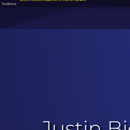
Nuevo Ranking HitBol de la semana #hitbol
Tendencia:
Justin B