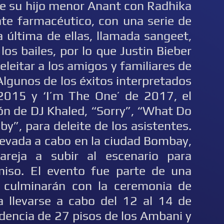
e su hijo menor Anant con Radhika
te farmacéutico, con una serie de
 última de ellas, llamada sangeet,
los bailes, por lo que Justin Bieber
deleitar a los amigos y familiares de
Algunos de los éxitos interpretados
 2015 y ‘I’m The One’ de 2017, el
ión de DJ Khaled, “Sorry”, “What Do
y”, para deleite de los asistentes.
 llevada a cabo en la ciudad Bombay,
areja a subir al escenario para
miso. El evento fue parte de una
e culminarán con la ceremonia de
a llevarse a cabo del 12 al 14 de
idencia de 27 pisos de los Ambani y