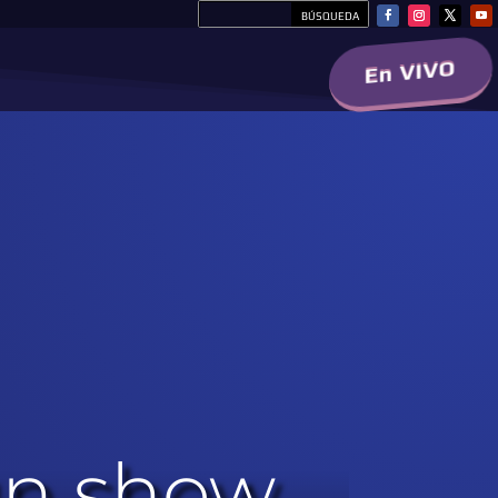
En VIVO
un show