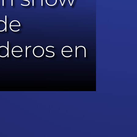
de
ederos en