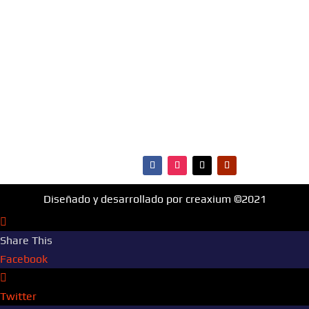
¡Fm Hit 99.1 es la radio que va con vos!
MENÚ
·Portada
·Noticias
·Ranking Top40
·Ranking HitBol
·Contactos
Diseñado y desarrollado por creaxium ©2021
Share This
Facebook
Twitter