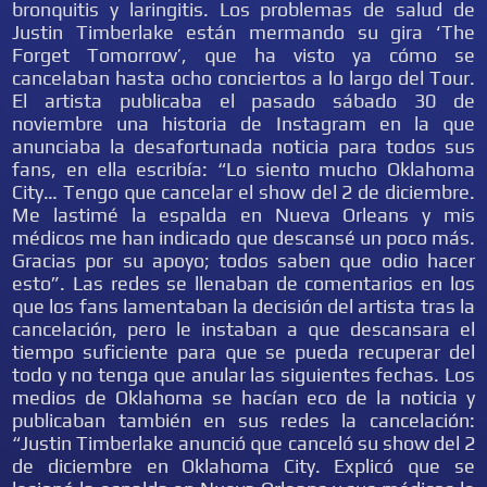
bronquitis y laringitis. Los problemas de salud de
Justin Timberlake están mermando su gira ‘The
Forget Tomorrow’, que ha visto ya cómo se
cancelaban hasta ocho conciertos a lo largo del Tour.
El artista publicaba el pasado sábado 30 de
noviembre una historia de Instagram en la que
anunciaba la desafortunada noticia para todos sus
fans, en ella escribía: “Lo siento mucho Oklahoma
City… Tengo que cancelar el show del 2 de diciembre.
Me lastimé la espalda en Nueva Orleans y mis
médicos me han indicado que descansé un poco más.
Gracias por su apoyo; todos saben que odio hacer
esto”. Las redes se llenaban de comentarios en los
que los fans lamentaban la decisión del artista tras la
cancelación, pero le instaban a que descansara el
tiempo suficiente para que se pueda recuperar del
todo y no tenga que anular las siguientes fechas. Los
medios de Oklahoma se hacían eco de la noticia y
publicaban también en sus redes la cancelación:
“Justin Timberlake anunció que canceló su show del 2
de diciembre en Oklahoma City. Explicó que se