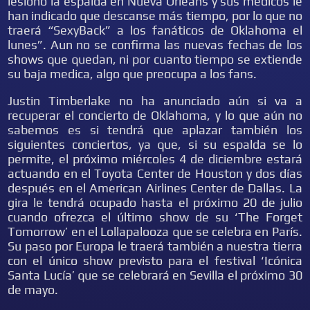
lesionó la espalda en Nueva Orleans y sus médicos le
han indicado que descanse más tiempo, por lo que no
traerá “SexyBack” a los fanáticos de
Oklahoma el
lunes”. Aun no se confirma las nuevas fechas de los
shows que quedan, ni por cuanto tiempo se extiende
su baja medica, algo que preocupa a los fans.
Justin Timberlake no ha anunciado aún si va a
recuperar el concierto de Oklahoma, y lo que aún no
sabemos es si tendrá que aplazar también los
siguientes conciertos, ya que, si su espalda se lo
permite, el próximo miércoles 4 de diciembre estará
actuando en el Toyota Center de Houston y dos días
después en el American Airlines Center de Dallas. La
gira le tendrá ocupado hasta el próximo 20 de julio
cuando ofrezca el último show de su ‘The Forget
Tomorrow’ en el Lollapalooza que se celebra en París.
Su paso por Europa le traerá también a nuestra tierra
con el único show previsto para el festival ‘Icónica
Santa Lucía’ que se celebrará en Sevilla el próximo 30
de mayo.