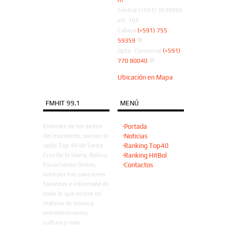
Central (+591) 3539966
int. 102
Cabina
(+591) 755
59359
💬
Dpto. Comercial
(+591)
770 80040
💬
Ubicación en Mapa
FMHIT 99.1
MENÚ
Entérate de los éxitos
·Portada
del momento, somos la
·Noticias
radio Top 40 de Santa
·Ranking Top40
Cruz De la Sierra, Bolivia.
·Ranking HitBol
Escúchanos Online,
·Contactos
vota por tus canciones
favoritas e infórmate de
todo lo que ocurre en
materia de música,
entretenimiento,
cultura y más.