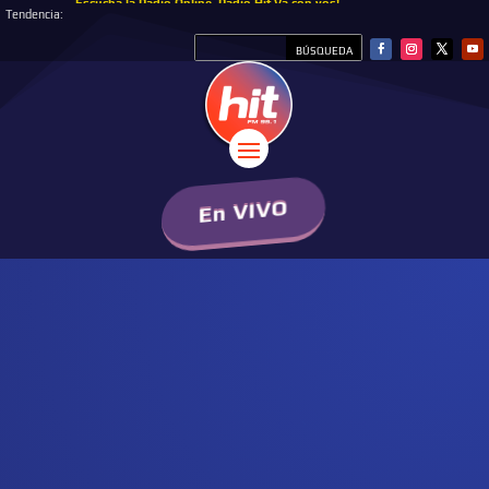
Escucha la Radio Online, Radio Hit Va con vos!
Tendencia:
En VIVO