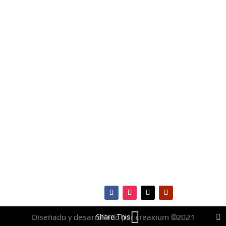
FMHIT 99.1
MENÚ
Entérate de los éxitos
·Portada
del momento, somos la
·Noticias
radio Top 40 de Santa
·Ranking Top40
Cruz De la Sierra, Bolivia.
·Ranking HitBol
Escúchanos Online,
·Contactos
vota por tus canciones
favoritas e infórmate de
todo lo que ocurre en
materia de música,
entretenimiento,
cultura y más.
¡Fm Hit 99.1 es la radio que
va con vos!
Share This
Diseñado y desarrollado por creaxium ©2021