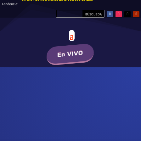
Nuevo Ranking HitBol de la semana #hitbol
Tendencia:
En VIVO