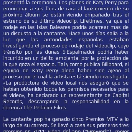
presentó la ceremonia. Los planes de Katy Perry para
emocionar a sus fans de cara al lanzamiento de su
próximo álbum se están viendo empañado tras el
estreno de su último videoclip, Lifetimes, ya que el
rodaje en las Islas Baleares podría acarrear más de
un disgusto a la cantante. Hace unos días salía a la
luz que las autoridades españolas estaban
investigando el proceso de rodaje del videoclip, cuyo
tránsito por las dunas S’Espalmador podría haber
incurrido en un delito ambiental por la protección de
la que goza el espacio. Tal y como publica Billboard, el
equipo de Katy Perry alega haber sido ajeno al
proceso por el cual la artista está siendo investigada.
«La productora de video local nos aseguró que se
habían obtenido todos los permisos necesarios para
el video», ha declarado un representante de Capital
Records, descargando la responsabilidad en la
ibicenca The Pedalier Films.
La cantante pop ha ganado cinco Premios MTV a lo
largo de su carrera. Se llevó a casa sus primeros tres
premios en 2011: video del año (“Firework”), mejor