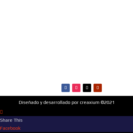
favoritas e infórmate de todo lo que ocurre en
materia de música, entretenimiento, cultura y más.
¡Fm Hit 99.1 es la radio que va con vos!
MENÚ
·Portada
·Noticias
·Ranking Top40
·Ranking HitBol
·Contactos
Diseñado y desarrollado por creaxium ©2021
Share This
Facebook