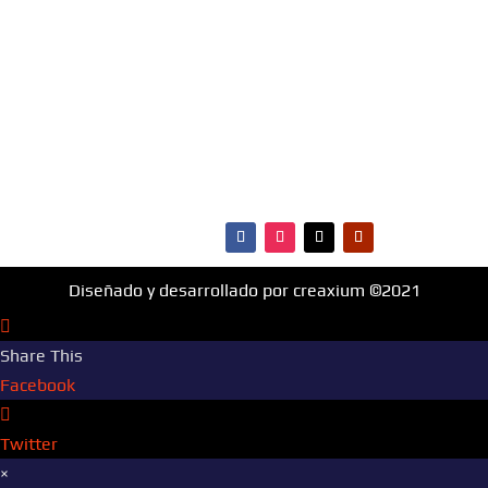
MENÚ
·Portada
·Noticias
·Ranking Top40
·Ranking HitBol
·Contactos
Diseñado y desarrollado por creaxium ©2021
Share This
Facebook
Twitter
×