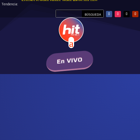
Escucha la Radio Online, Radio Hit Va con vos!
Tendencia:
En VIVO