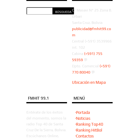
C/ Masavi N° 25 Zona B.
Urbari
Santa Cruz, Bolivia
publicidad@fmhit99.co
m
Central (+591) 3539966
int. 102
Cabina
(+591) 755
59359
💬
Dpto. Comercial
(+591)
770 80040
💬
Ubicación en Mapa
FMHIT 99.1
MENÚ
Entérate de los éxitos
·Portada
del momento, somos la
·Noticias
radio Top 40 de Santa
·Ranking Top40
Cruz De la Sierra, Bolivia.
·Ranking HitBol
Escúchanos Online,
·Contactos