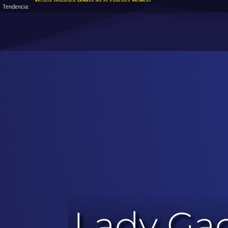
Nuevo Ranking HitBol de la semana #hitbol
Tendencia:
Lady Gag