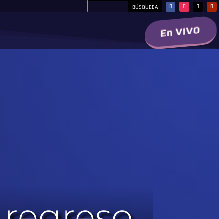
En VIVO
 regreso