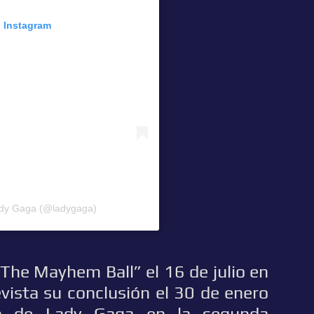
n Instagram
ady Gaga (@ladygaga)
The Mayhem Ball” el 16 de julio en
evista su conclusión el 30 de enero
ión de Lady Gaga en la segunda