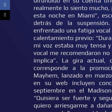
difundido en su cuenta ofi
realmente lo siento mucho,
esta noche en Miami”, escr
detrás de la suspensión
enfrentado una fatiga vocal
calentamiento previo: “Dura
mi voz estaba muy tensa y
vocal me recomendaron no sa
implica”. La gira actual
corresponde a la promoc
Mayhem, lanzado en marzo.
en su web incluyen conc
septiembre en el Madiso
“Quisiera ser fuerte y seg
quiero arriesgarme a daña