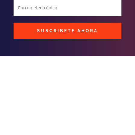
SUSCRIBETE AHORA
BUSCAR
CONTACTOS
C/ Masavi N° 25 Zona B.
Urbari
Santa Cruz, Bolivia
publicidad@fmhit99.co