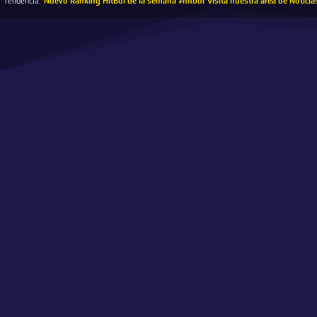
Tendencia:
Nuevo Ranking HitBol de la semana #hitbol
Visita nuestra área de Noticia