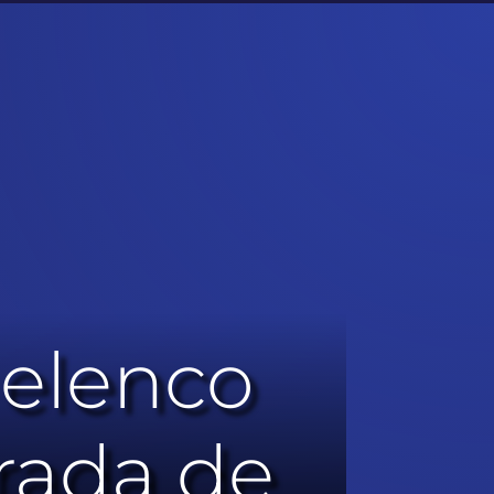
 elenco
rada de