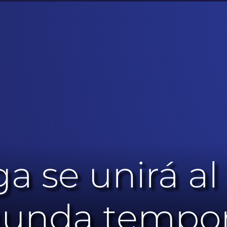
a se unirá al
egunda tempo