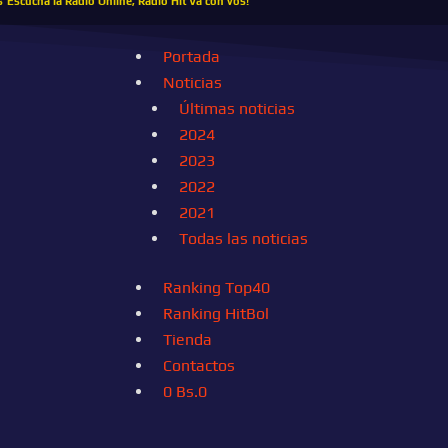
s
Escucha la Radio Online, Radio Hit Va con vos!
Portada
Noticias
Últimas noticias
2024
2023
2022
2021
Todas las noticias
Ranking Top40
Ranking HitBol
Tienda
Contactos
0
Bs.
0