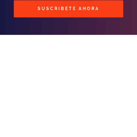
SUSCRIBETE AHORA
BUSCAR
CONTACTOS
C/ Masavi N° 25 Zona B.
Urbari
Santa Cruz, Bolivia
publicidad@fmhit99.co
m
Central (+591) 3539966
int. 102
Cabina
(+591) 755