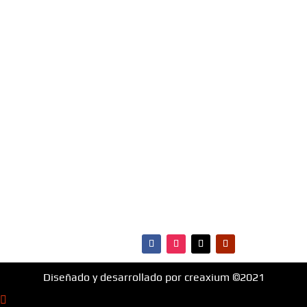
Entérate de los éxitos del momento, somos la radio
Top 40 de Santa Cruz De la Sierra, Bolivia.
Escúchanos Online, vota por tus canciones
favoritas e infórmate de todo lo que ocurre en
materia de música, entretenimiento, cultura y más.
¡Fm Hit 99.1 es la radio que va con vos!
MENÚ
·Portada
·Noticias
·Ranking Top40
·Ranking HitBol
·Contactos
Diseñado y desarrollado por creaxium ©2021