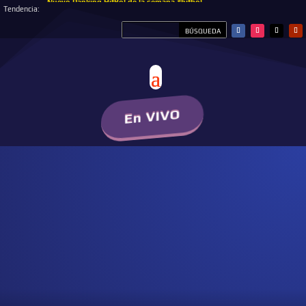
Nuevo Ranking HitBol de la semana #hitbol
Tendencia:
En VIVO