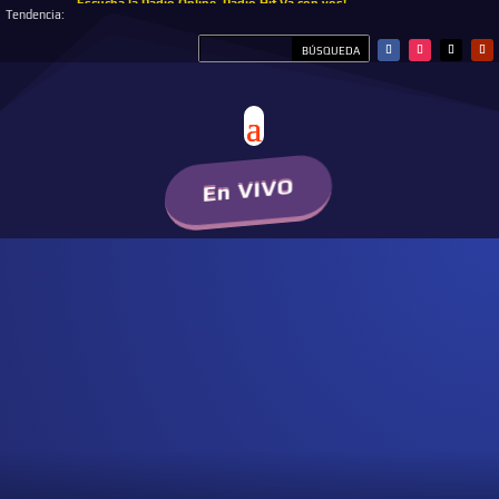
Escucha la Radio Online, Radio Hit Va con vos!
Tendencia:
En VIVO