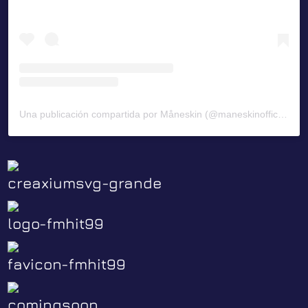
Una publicación compartida por Måneskin (@maneskinofficial)
creaxiumsvg-grande
logo-fmhit99
favicon-fmhit99
comingsoon