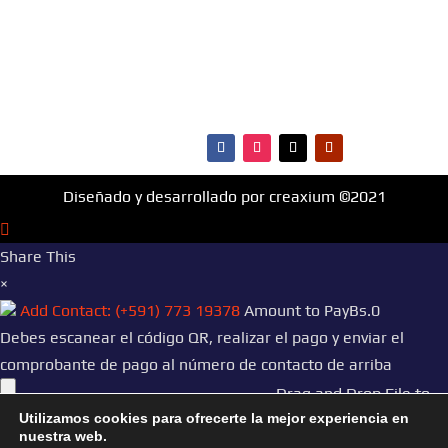
cultura y más.
¡Fm Hit 99.1 es la radio que
va con vos!
Diseñado y desarrollado por creaxium ©2021
Share This
×
Add Contact: (+591) 773 19378
Amount to Pay
Bs.
0
Debes escanear el código QR, realizar el pago y enviar el
comprobante de pago al número de contacto de arriba
Drag and Drop File to
Utilizamos cookies para ofrecerte la mejor experiencia en
Upload
nuestra web.