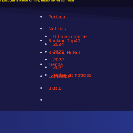
s
Escucha la Radio Online, Radio Hit Va con vos!
Portada
Noticias
Últimas noticias
Ranking Top40
2024
2023
Ranking HitBol
2022
Tienda
2021
Todas las noticias
Contactos
0
Bs.
0