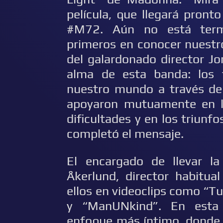
película, que llegará pront
#M72. Aún no está term
primeros en conocer nuestr
del galardonado director Jo
alma de esta banda: los 
nuestro mundo a través de 
apoyaron mutuamente en la
dificultades y en los triun
completó el mensaje.
El encargado de llevar la
Åkerlund, director habitua
ellos en videoclips como “T
y “ManUNkind”. En esta 
enfoque más íntimo, donde 