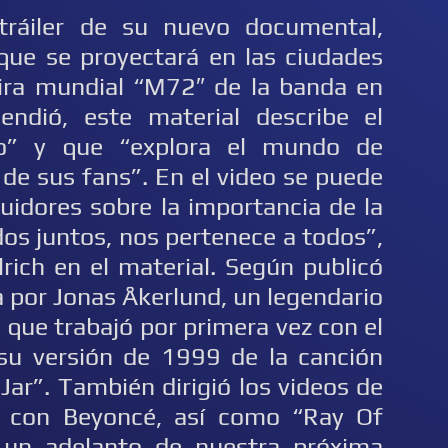
 tráiler de su nuevo documental,
 que se proyectará en las ciudades
ira mundial “M72″ de la banda en
endió, este material describe el
so” y que “explora el mundo de
a de sus fans”. En el video se puede
guidores sobre la importancia de la
os juntos, nos pertenece a todos”,
lrich en el material. Según publicó
da por Jonas Åkerlund, un legendario
 que trabajó por primera vez con el
su versión de 1999 de la canción
Jar”. También dirigió los videos de
 con Beyoncé, así como “Ray Of
 un adelanto de nuestra próxima