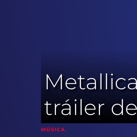
Metallic
tráiler 
MÚSICA 10