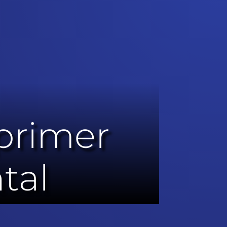
 primer
tal