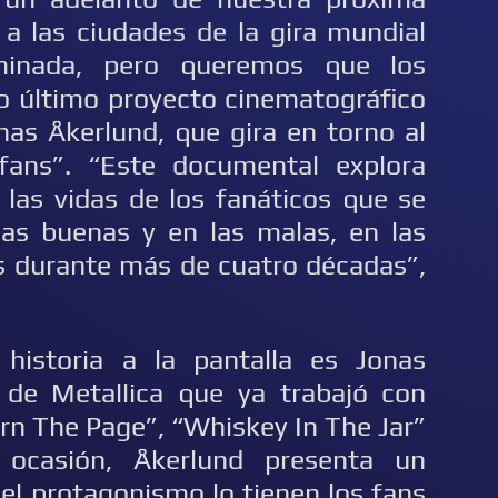
o a las ciudades de la gira mundial
inada, pero queremos que los
o último proyecto cinematográfico
nas Åkerlund, que gira en torno al
fans”. “Este documental explora
las vidas de los fanáticos que se
s buenas y en las malas, en las
fos durante más de cuatro décadas”,
 historia a la pantalla es Jonas
l de Metallica que ya trabajó con
urn The Page”, “Whiskey In The Jar”
ocasión, Åkerlund presenta un
el protagonismo lo tienen los fans