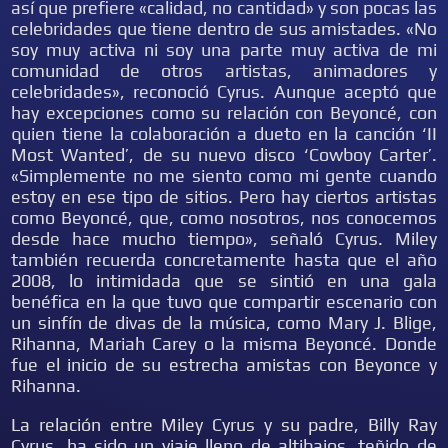
así que prefiere «calidad, no cantidad» y son pocas las
celebridades que tiene dentro de sus amistades. «No
soy muy activa ni soy una parte muy activa de mi
comunidad de otros artistas, animadores y
celebridades», reconoció Cyrus. Aunque aceptó que
hay excepciones como su relación con Beyoncé, con
quien tiene la colaboración a dueto en la canción ‘II
Most Wanted’, de su nuevo disco ‘Cowboy Carter’.
«Simplemente no me siento como mi gente cuando
estoy en ese tipo de sitios. Pero hay ciertos artistas
como Beyoncé, que, como nosotros, nos conocemos
desde hace mucho tiempo», señaló Cyrus. Miley
también recuerda concretamente hasta que el año
2008, lo intimidada que se sintió en una gala
benéfica en la que tuvo que compartir escenario con
un sinfín de divas de la música, como Mary J. Blige,
Rihanna, Mariah Carey o la misma Beyoncé. Donde
fue el inicio de su estrecha amistas con Beyonce y
Rihanna.
La relación entre Miley Cyrus y su padre, Billy Ray
Cyrus, ha sido un viaje lleno de altibajos, teñido de