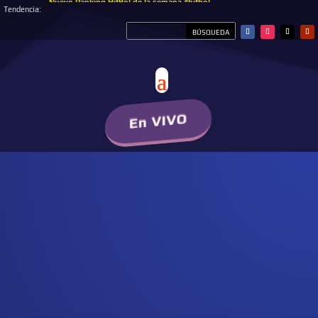
Nuevo Ranking HitBol de la semana #hitbol
Tendencia:
En VIVO