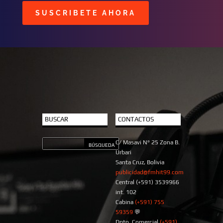
SUSCRIBETE AHORA
BUSCAR
CONTACTOS
C/ Masavi N° 25 Zona B.
Urbari
Santa Cruz, Bolivia
publicidad@fmhit99.com
Central (+591) 3539966
int. 102
Cabina
(+591) 755
59359
💬
Dpto. Comercial
(+591)