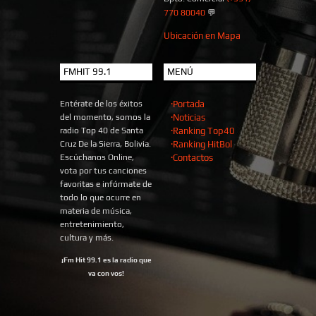
770 80040
💬
Ubicación en Mapa
FMHIT 99.1
MENÚ
Entérate de los éxitos
·Portada
del momento, somos la
·Noticias
radio Top 40 de Santa
·Ranking Top40
Cruz De la Sierra, Bolivia.
·Ranking HitBol
Escúchanos Online,
·Contactos
vota por tus canciones
favoritas e infórmate de
todo lo que ocurre en
materia de música,
entretenimiento,
cultura y más.
¡Fm Hit 99.1 es la radio que
va con vos!