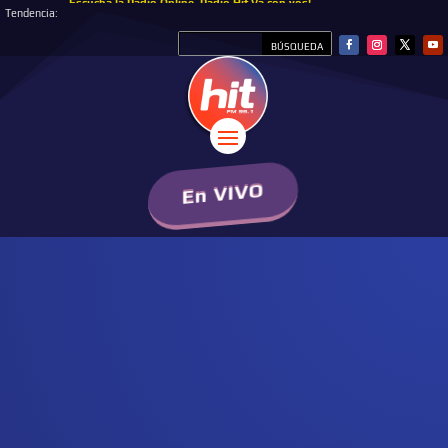
Escucha la Radio Online, Radio Hit Va con vos!
Tendencia:
En VIVO