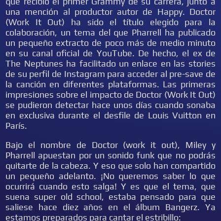
que recibió el primer Grammy de su carrera, junto a
una mención al productor autor de Happy. Doctor
(Work It Out) ha sido el título elegido para la
colaboración, un tema del que Pharrell ha publicado
un pequeño extracto de poco más de medio minuto
en su canal oficial de YouTube. De hecho, el ex de
The Neptunes ha facilitado un enlace en las stories
de su perfil de Instagram para acceder al pre-save de
la canción en diferentes plataformas. Las primeras
impresiones sobre el impacto de Doctor (Work It Out)
se pudieron detectar hace unos días cuando sonaba
en exclusiva durante el desfile de Louis Vuitton en
París.
Bajo el nombre de Doctor (work it out), Miley y
Pharrell apuestan por un sonido funk que no podrás
quitarte de la cabeza. Y eso que solo han compartido
un pequeño adelanto. ¡No queremos saber lo que
ocurrirá cuando esto salga! Y es que el tema, que
suena super old school, estaba pensado para que
saliese hace diez años en el álbum Bangerz. Ya
estamos preparados para cantar el estribillo: