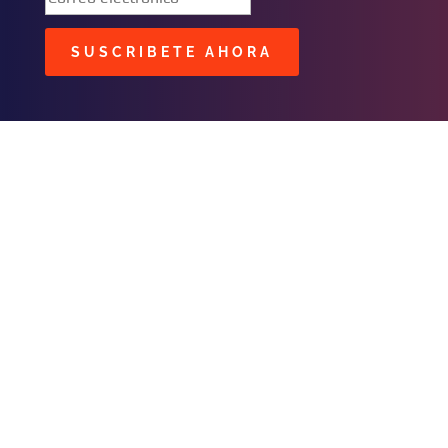
SUSCRIBETE AHORA
BUSCAR
CONTACTOS
C/ Masavi N° 25 Zona B. Urbari