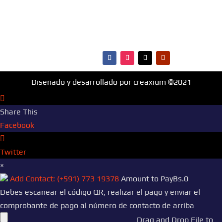
·Ranking Top40
·Ranking HitBol
·Contactos
Diseñado y desarrollado por creaxium ©2021
Share This
Facebook
Twitter
×
Add Contact: (+591) 773 19378
Amount to Pay
Bs.
0
Debes escanear el código QR, realizar el pago y enviar el
comprobante de pago al número de contacto de arriba
Drag and Drop File to